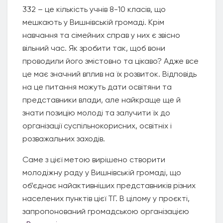
332 – це кількість учнів 8-10 класів, що
мешкають у Вишнівській громаді. Крім
навчання та сімейних справ у них є звісно
вільний час. Як зробити так, щоб вони
проводили його змістовно та цікаво? Адже все
це має значний вплив на їх розвиток. Відповідь
на це питання можуть дати освітяни та
представники влади, але найкраще ще й
знати позицію молоді та залучити їх до
організації суспільнокорисних, освітніх і
розважальних заходів.
Саме з цієї метою вирішено створити
молодіжну раду у Вишнівській громаді, що
об’єднає найактивніших представників різних
населених пунктів цієї ТГ. В цілому у проєкті,
запропонований громадською організацією