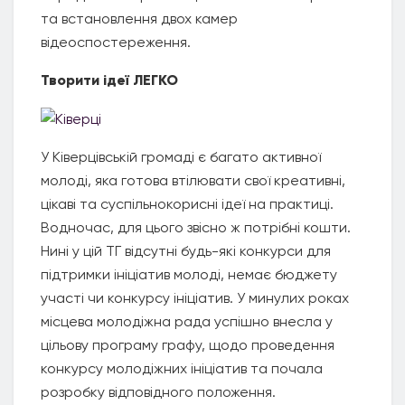
та встановлення двох камер
відеоспостереження.
Творити ідеї ЛЕГКО
У Ківерцівській громаді є багато активної
молоді, яка готова втілювати свої креативні,
цікаві та суспільнокорисні ідеї на практиці.
Водночас, для цього звісно ж потрібні кошти.
Нині у цій ТГ відсутні будь-які конкурси для
підтримки ініціатив молоді, немає бюджету
участі чи конкурсу ініціатив. У минулих роках
місцева молодіжна рада успішно внесла у
цільову програму графу, щодо проведення
конкурсу молодіжних ініціатив та почала
розробку відповідного положення.