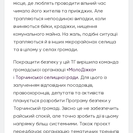
місце, де люблять проводити вільний час
чимало його жителів та приїжджих. Але
трапляються непоодинокі випадки, коли
вчиняються бійки, крадіжки, нищення
комунального майна. На жаль, подібні ситуації
трапляються й в інших мікрорайонах селища
та в цілому у селах громади.
Покращити безпеку у цій ТГ вирішила команда
громадської організації «
МолоДіжка
»
і
Торчинської селищної ради
. Для цього із
залученням відповідних посадовців,
правоохоронців, депутатів та активістів
планується розробити Програму безпеки у
Торчинській громаді. Звісно це не забезпечить
райський спокій, але точно зробить дії в цьому
напрямку більш системними. Також проєкт
передбачає організацію тематичних тренінгів