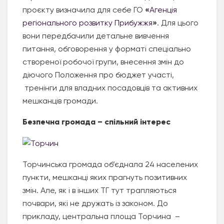
проєкту визначила для себе ГО
«
Агенція
регіонального розвитку Прибужжя
»
. Для цього
вони передбачили детальне вивчення
питання, обговорення у форматі спеціально
створеної робочої групи, внесення змін до
діючого Положення про бюджет участі,
тренінги для владних посадовців та активних
мешканців громади.
Безпечна громада – спільний інтерес
Торчинська громада об’єднала 24 населених
пункти, мешканці яких прагнуть позитивних
змін. Але, як і в інших ТГ тут трапляються
почвари, які не дружать із законом. До
прикладу, центральна площа Торчина –