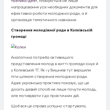
«
Велика ідея
», плануються не лише
напрацювання усіх необхідних документів для
ефективної роботи молодіжної ради, а й
організація тематичного навчання.
Створення молодіжної ради в Колківській
громаді
Аналогічна потреба активнішого
представлення молоді в житті громади існує й
у Колківській ТГ. Як і у Вишневі тут вирішили
піти шляхом створення молодіжної ради.
Адже українська практика показує, що це
досить дієвий спосіб не лише почути молодь,
але мотивувати її до практичних дій.
Щоб вся ця справа успішно стартувала,