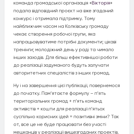
команда громадської організація «
Вікторія
»
подала відповідний проєкт на вже згаданий
конкурс і отримала підтримку. Тому
найближчим часом на Колківську громаду
чекає створення робочої групи, яка
напрацьовуватиме потрібні документи; цікаві
тренінги; молодіжний день у раді та чимало
інших заходів. Для більш ефективнішої роботи
до реалізації задуманого будуть залучати
авторитетних спеціалістів з інших громад.
Ну і на завершення цієї публікації, повернемося
до початку. Пам’ятаєте формулу – п’ять
територіальних громад + п’ять команд
активістів + кошти для реалізації п’ятьох
суспільно корисних ідей = позитивні зміни? Так
от, все це не буде працювати без участі
мешканців у реалізації вищезгаданих проектів.