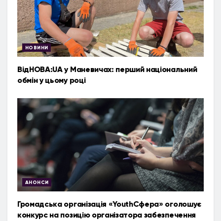
НОВИНИ
ВідНОВА:UA у Маневичах: перший національний
обмін у цьому році
АНОНСИ
Громадська організація «YouthСфера» оголошує
конкурс на позицію організатора забезпечення