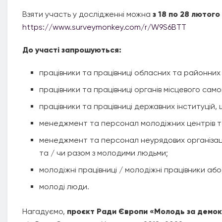
Взяти участь у дослідженні можна
з 18 по 28 лютого
https://www.surveymonkey.com/r/W9S6BTT
До участі запрошуються:
працівники та працівниці обласних та районних
працівники та працівниці органів місцевого сам
працівники та працівниці державних інституцій,
менеджмент та персонал молодіжних центрів т
менеджмент та персонал неурядових організаці
та / чи разом з молодими людьми;
молодіжні працівниці / молодіжні працівники або
молоді люди.
Нагадуємо,
проєкт Ради Європи «Молодь за демокра