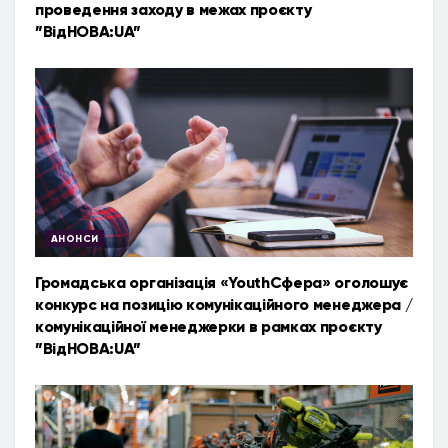
проведення заходу в межах проєкту
”ВідНОВА:UA”
АНОНСИ
Громадська організація «YouthСфера» оголошує
конкурс на позицію комунікаційного менеджера /
комунікаційної менеджерки в рамках проєкту
”ВідНОВА:UA”