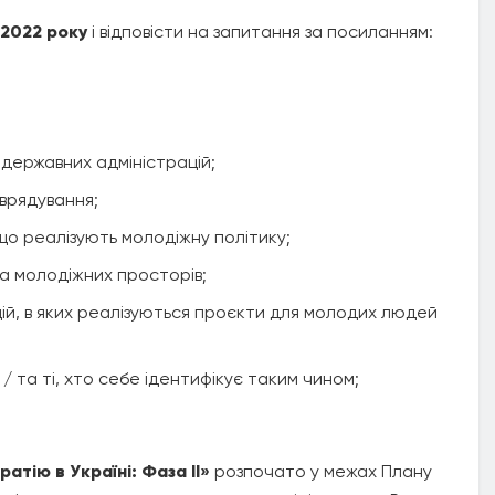
 2022 року
і відповісти на запитання за посиланням:
 державних адміністрацій;
оврядування;
 що реалізують молодіжну політику;
а молодіжних просторів;
й, в яких реалізуються проєкти для молодих людей
 / та ті, хто себе ідентифікує таким чином;
тію в Україні: Фаза ІІ»
розпочато у межах Плану