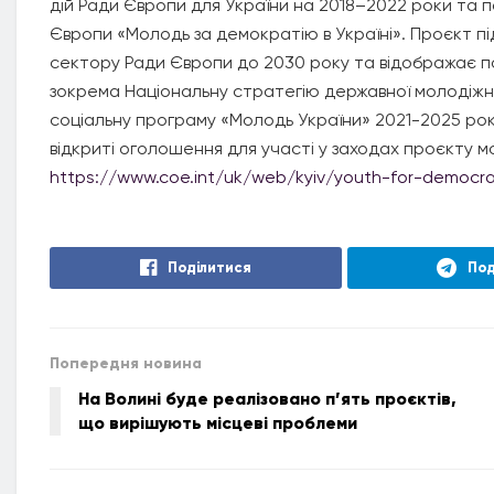
дій Ради Європи для України на 2018–2022 роки та 
Європи «Молодь за демократію в Україні». Проєкт п
сектору Ради Європи до 2030 року та відображає по
зокрема Національну стратегію державної молодіжно
соціальну програму «Молодь України» 2021-2025 рок
відкриті оголошення для участі у заходах проєкту 
https://www.coe.int/uk/web/kyiv/youth-for-democra
Поділитися
Под
Попередня новина
На Волині буде реалізовано п’ять проєктів,
що вирішують місцеві проблеми