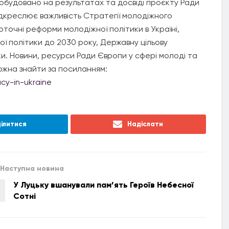
побудовано на результатах та досвіді проєкту Ради
ідкреслює важливість Стратегії молодіжного
точні реформи молодіжної політики в Україні,
ї політики до 2030 року, Державну цільову
и. Новини, ресурси Ради Європи у сфері молоді та
можна знайти за посиланням:
cy-in-ukraine
ілитися
Надіслати
Наступна новина
У Луцьку вшанували пам’ять Героїв Небесної
Сотні