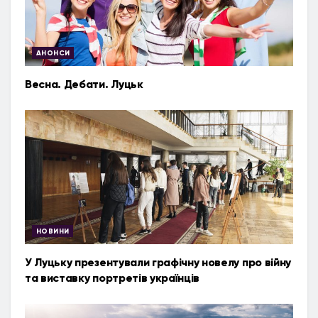
АНОНСИ
Весна. Дебати. Луцьк
НОВИНИ
У Луцьку презентували графічну новелу про війну
та виставку портретів українців