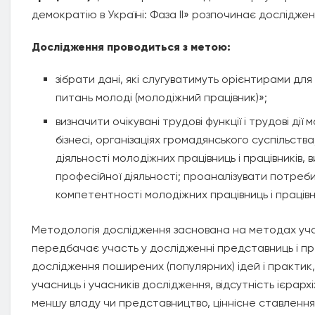
демократію в Україні: Фаза II» розпочинає досліджен
Дослідження проводиться з метою:
зібрати дані, які слугуватимуть орієнтирами дл
питань молоді (молодіжний працівник)»;
визначити очікувані трудові функції і трудові дії 
бізнесі, організаціях громадянського суспільст
діяльності молодіжних працівниць і працівників,
професійної діяльності; проаналізувати потреби
компетентності молодіжних працівниць і працівн
Методологія дослідження заснована на методах участ
передбачає участь у дослідженні представниць і пре
дослідження поширених (популярних) ідей і практи
учасниць і учасників дослідження, відсутність ієрархі
меншу владу чи представництво, ціннісне ставлення д