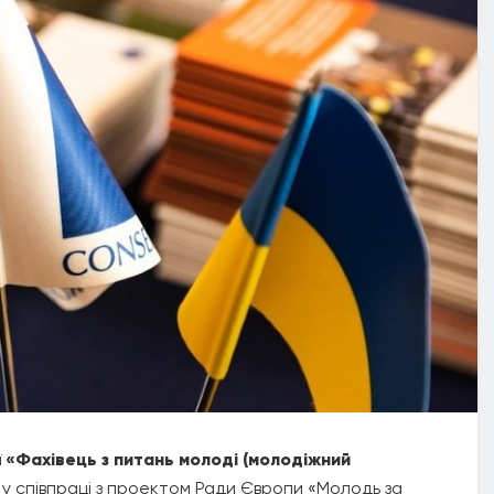
ї
«Фахівець з питань молоді (молодіжний
 у співпраці з проектом Ради Європи «Молодь за