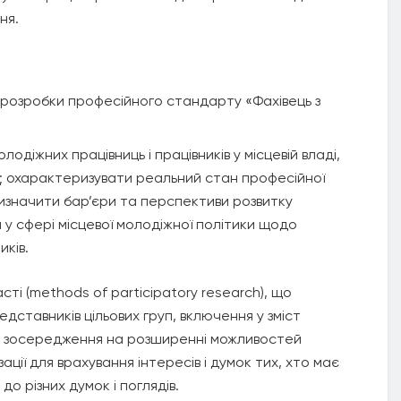
ня.
я розробки професійного стандарту «Фахівець з
молодіжних працівниць і працівників у місцевій владі,
ва; охарактеризувати реальний стан професійної
 визначити бар’єри та перспективи розвитку
 у сфері місцевої молодіжної політики щодо
иків.
і (methods of participatory research), що
дставників цільових груп, включення у зміст
к, зосередження на розширенні можливостей
зації для врахування інтересів і думок тих, хто має
о різних думок і поглядів.