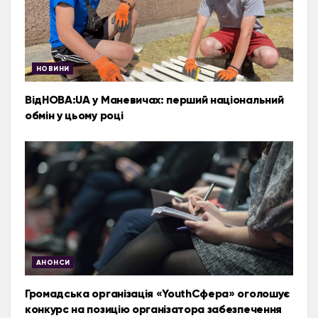
НОВИНИ
ВідНОВА:UA у Маневичах: перший національний
обмін у цьому році
АНОНСИ
Громадська організація «YouthСфера» оголошує
конкурс на позицію організатора забезпечення