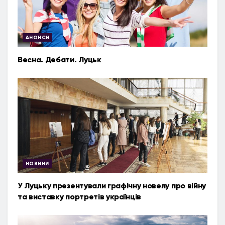
АНОНСИ
Весна. Дебати. Луцьк
НОВИНИ
У Луцьку презентували графічну новелу про війну
та виставку портретів українців