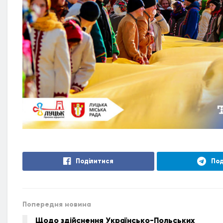
Поділитися
Под
Попередня новина
Щодо здійснення Українсько-Польських