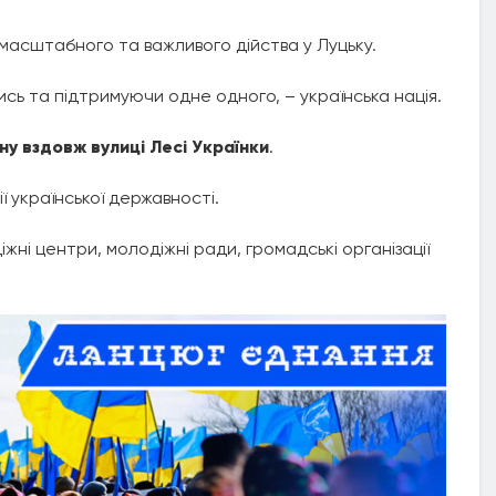
масштабного та важливого дійства у Луцьку.
ись та підтримуючи одне одного, – українська нація.
у вздовж вулиці Лесі Українки
.
ї української державності.
жні центри, молодіжні ради, громадські організації