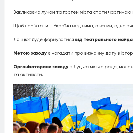
Закликаємо лучан та гостей міста стати частиною 
Щоб пам’ятати – Україна неділима, а всі ми, єднаюч
Ланцюг буде формуватися
від Театрального майдан
Метою заходу
є нагадати про визначну дату в історі
Організаторами заходу
є Луцька міська рада, молоді
та активісти.