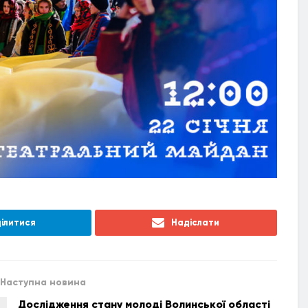
ілитися
Надіслати
Наступна новина
Дослідження стану молоді Волинської області