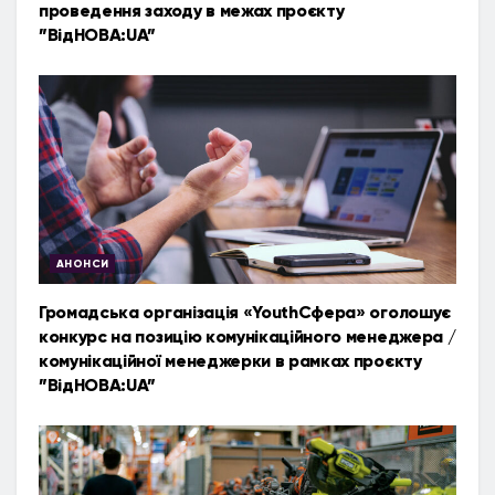
проведення заходу в межах проєкту
”ВідНОВА:UA”
АНОНСИ
Громадська організація «YouthСфера» оголошує
конкурс на позицію комунікаційного менеджера /
комунікаційної менеджерки в рамках проєкту
”ВідНОВА:UA”