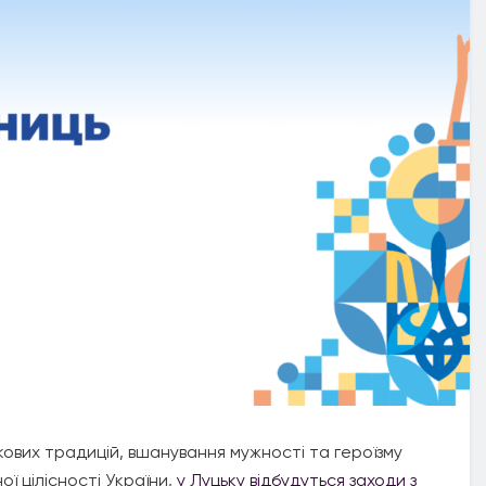
кових традицій, вшанування мужності та героїзму
ої цілісності України,
у Луцьку відбудуться заходи з