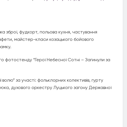
ка зброї, фудкорт, польова кухня, частування
стафети, майстер-класи козацького бойового
замку.
го фотостенду “Герої Небесної Сотні – Загинули за
її волю” за участі: фольклорних колективів, гурту
юка, духового оркестру Луцького загону Державної