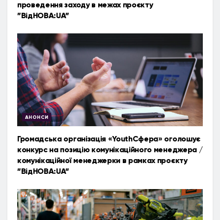
проведення заходу в межах проєкту
”ВідНОВА:UA”
АНОНСИ
Громадська організація «YouthСфера» оголошує
конкурс на позицію комунікаційного менеджера /
комунікаційної менеджерки в рамках проєкту
”ВідНОВА:UA”