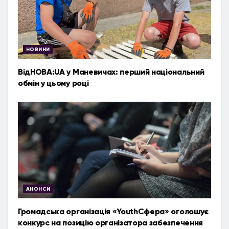
НОВИНИ
ВідНОВА:UA у Маневичах: перший національний
обмін у цьому році
АНОНСИ
Громадська організація «YouthСфера» оголошує
конкурс на позицію організатора забезпечення