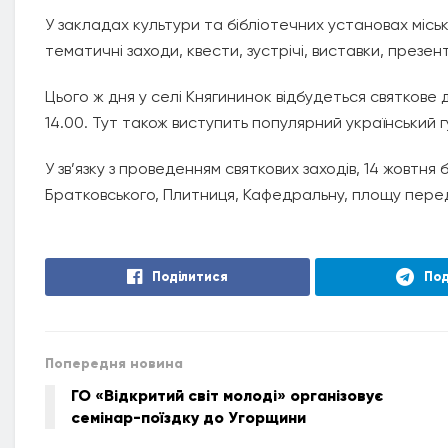
У закладах культури та бібліотечних установах місь
тематичні заходи, квести, зустрічі, виставки, презент
Цього ж дня у селі Княгининок відбудеться святкове 
14.00. Тут також виступить популярний український г
У зв’язку з проведенням святкових заходів, 14 жовтн
Братковського, Плитниця, Кафедральну, площу перед
Поділитися
Под
Попередня новина
ГО «Відкритий світ молоді» організовує
семінар-поїздку до Угорщини