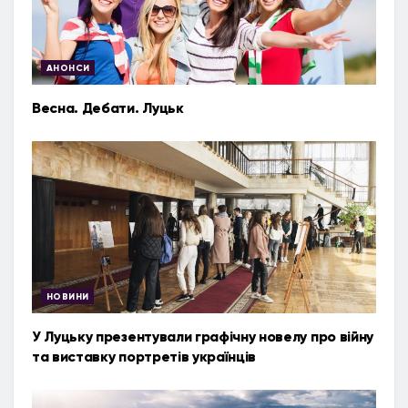
АНОНСИ
Весна. Дебати. Луцьк
НОВИНИ
У Луцьку презентували графічну новелу про війну
та виставку портретів українців