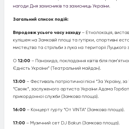
нагоди Дня захисників та захисниць України
.
Загальний список подій:
Впродовж усього часу заходу
– Етнолокація, вистав
кулішем на Замковій площі та гутірки, спортивні е
мистецтва та стрільби з лука на території Луцького 
О
12:00
– Панахида, покладання квітів біля пам’ятно
Єдність України” (Театральний майдан).
13:00
– Фестиваль патріотичної пісні “За Україну, за 
“Свояк”, заслуженого артиста України Адама Горбат
прикордонної служби (Замкова площа).
16:00
– Концерт гурту “От VINTA” (Замкова площа).
17:00
– Музичний сет DJ Bakun (Замкова площа).