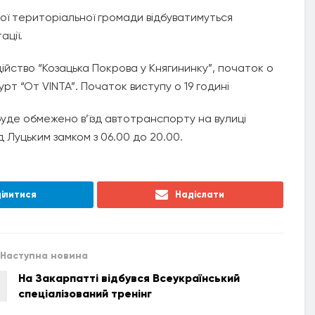
кої територіальної громади відбуватимуться
ації.
дійство “Козацька Покрова у Княгининку”, початок о
урт “От VINTA”. Початок виступу о 19 годині
я буде обмежено в’їзд автотранспорту на вулиці
 Луцьким замком з 06.00 до 20.00.
ілитися
Надіслати
Наступна новина
На Закарпатті відбувся Всеукраїнський
спеціалізований тренінг