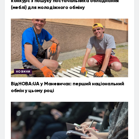
конкурс з пошуку постачальника обладнання
(меблі) для молодіжного обміну
НОВИНИ
ВідНОВА:UA у Маневичах: перший національний
обмін у цьому році