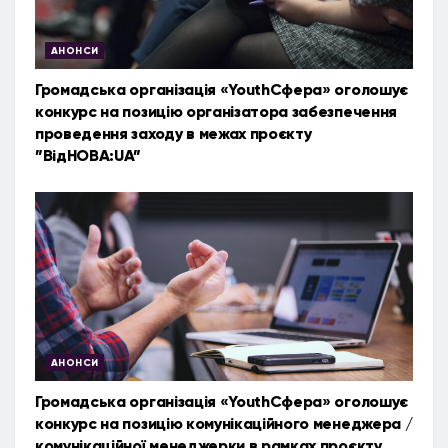
АНОНСИ
Громадська організація «YouthСфера» оголошує
конкурс на позицію організатора забезпечення
проведення заходу в межах проєкту
”ВідНОВА:UA”
АНОНСИ
Громадська організація «YouthСфера» оголошує
конкурс на позицію комунікаційного менеджера /
комунікаційної менеджерки в рамках проєкту