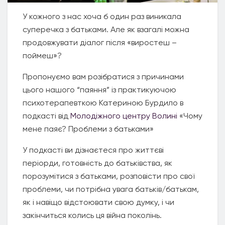
У кожного з нас хоча б один раз виникала
суперечка з батьками. Але як взагалі можна
продовжувати діалог після «виростеш –
поймеш»?
Пропонуємо вам розібратися з причинами
цього нашого “паяння” із практикуючою
психотерапевткою Катериною Бурдило в
подкасті від
Молодіжного центру Волині
«Чому
мене паяє? Проблеми з батьками»
У подкасті ви дізнаєтеся про життєві
періорди, готовність до батьківства, як
порозумітися з батьками, розповісти про свої
проблеми, чи потрібна увага батьків/батькам,
як і навіщо відстоювати свою думку, і чи
закінчиться колись ця війна поколінь.